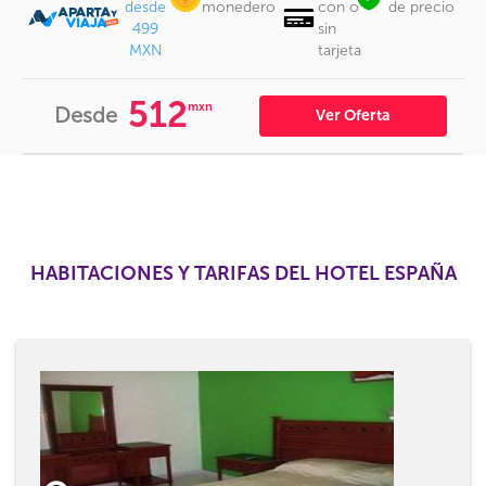
desde
monedero
con o
de precio
499
sin
MXN
tarjeta
512
mxn
Desde
Ver Oferta
HABITACIONES Y TARIFAS DEL HOTEL ESPAÑA