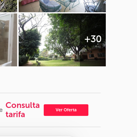
+30
Consulta
e
Ver Oferta
tarifa