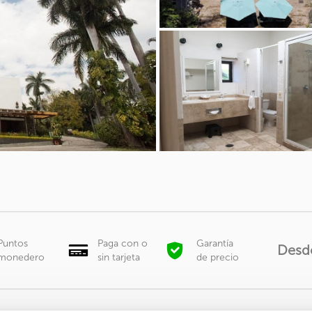
Puntos
Paga con o
Garantía
Desd
monedero
sin tarjeta
de precio