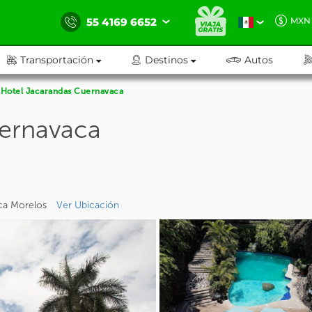
55 4169 6652
MXN
Transportación
Destinos
Autos
Hotel Jacarandas Cuernavaca
ernavaca
aca Morelos
Ver Ubicación