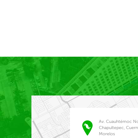
Av. Cuauhtémoc No
Chapultepec, Cuer
Morelos