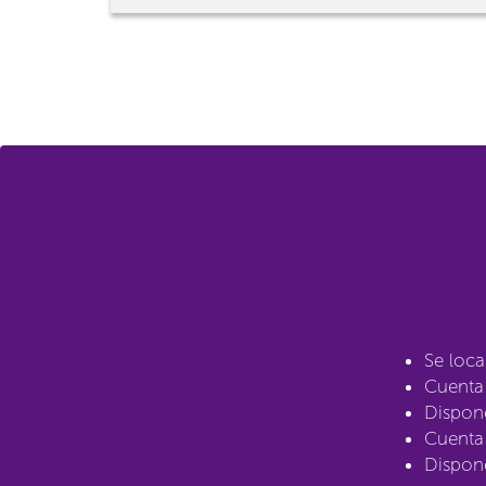
Se loca
Cuenta 
Dispone
Cuenta 
Dispon