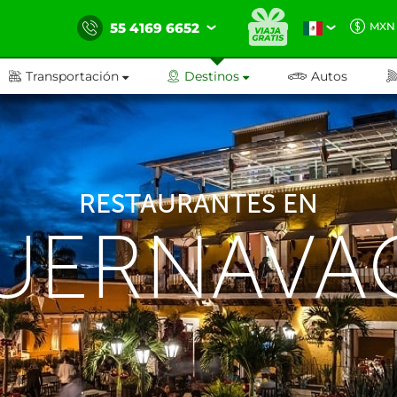
55 4169 6652
MXN
Transportación
Destinos
Autos
RESTAURANTES EN
UERNAVA