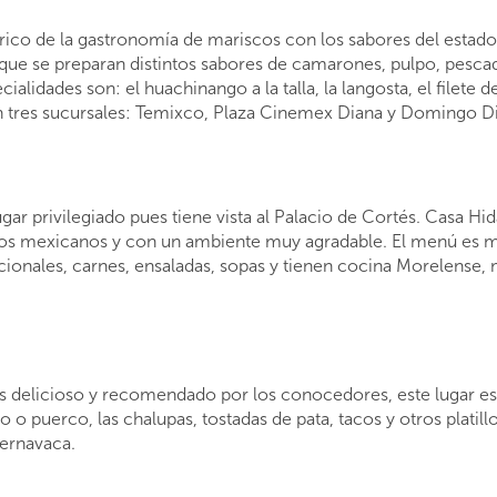
rico de la gastronomía de mariscos con los sabores del estad
que se preparan distintos sabores de camarones, pulpo, pescado
alidades son: el huachinango a la talla, la langosta, el filete d
on tres sucursales: Temixco, Plaza Cinemex Diana y Domingo D
ar privilegiado pues tiene vista al Palacio de Cortés. Casa Hida
illos mexicanos y con un ambiente muy agradable. El menú es 
acionales, carnes, ensaladas, sopas y tienen cocina Morelense,
s delicioso y recomendado por los conocedores, este lugar es 
o puerco, las chalupas, tostadas de pata, tacos y otros platillo
uernavaca.