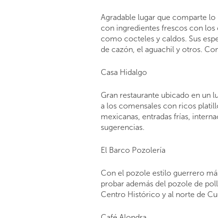
Agradable lugar que comparte lo 
con ingredientes frescos con los 
como cocteles y caldos. Sus especi
de cazón, el aguachil y otros. C
Casa Hidalgo
Gran restaurante ubicado en un lug
a los comensales con ricos plat
mexicanas, entradas frías, intern
sugerencias.
El Barco Pozolería
Con el pozole estilo guerrero má
probar además del pozole de pollo 
Centro Histórico y al norte de C
Café Alondra