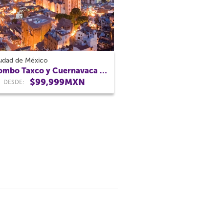
udad de México
Combo Taxco y Cuernavaca más Puebla y Cholula
$99,999MXN
DESDE: