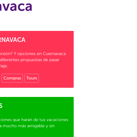
avaca
RNAVACA
iversión? Y opciones en Cuernavaca
iferentes propuestas de pasar
iaje.
Compras
Tours
S
iones que harán de tus vacaciones
a mucho más amigable y sin