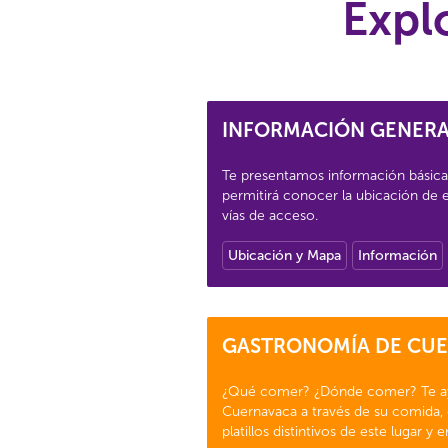
Expl
INFORMACIÓN GENER
Te presentamos información básica 
permitirá conocer la ubicación de e
vías de acceso.
Ubicación y Mapa
Información
GASTRONOMÍA DE CU
¿Qué comer? ¿Dónde comer? Te a
Cuernavaca a través de su comida, 
platillos distintivos de este lugar y