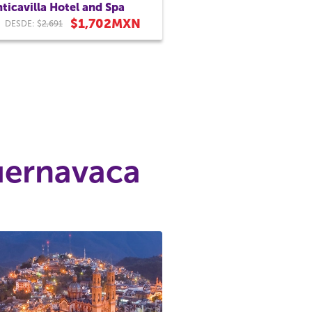
ticavilla Hotel and Spa
$1,702MXN
DESDE: $
2,691
Cuernavaca