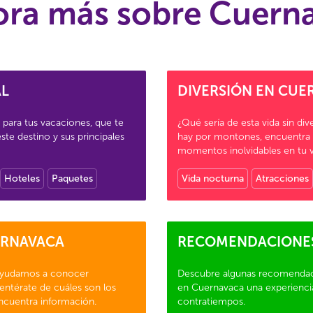
ora más sobre Cuern
AL
DIVERSIÓN EN CUE
para tus vacaciones, que te
¿Qué sería de esta vida sin d
ste destino y sus principales
hay por montones, encuentra d
momentos inolvidables en tu v
Hoteles
Paquetes
Vida nocturna
Atracciones
ERNAVACA
RECOMENDACIONE
yudamos a conocer
Descubre algunas recomendac
entérate de cuáles son los
en Cuernavaca una experienci
 encuentra información.
contratiempos.