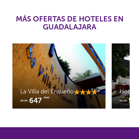
MÁS OFERTAS DE HOTELES EN
GUADALAJARA
La Villa del Ensueño
Hotel L
mxn
647
51
desde:
desde: