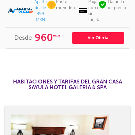
Aparta
Puntos
Paga
Garantía
desde
monedero
con o
de precio
499
sin
MXN
tarjeta
960
mxn
Desde
Ver Oferta
HABITACIONES Y TARIFAS DEL GRAN CASA
SAYULA HOTEL GALERIA & SPA