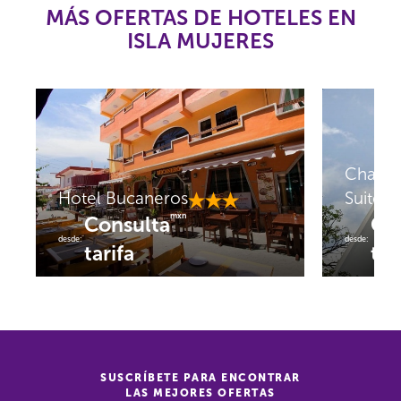
MÁS OFERTAS DE HOTELES EN
ISLA MUJERES
Chac C
Hotel Bucaneros
Suites
mxn
Consulta
Co
desde:
desde:
tarifa
tar
SUSCRÍBETE PARA ENCONTRAR
LAS MEJORES OFERTAS