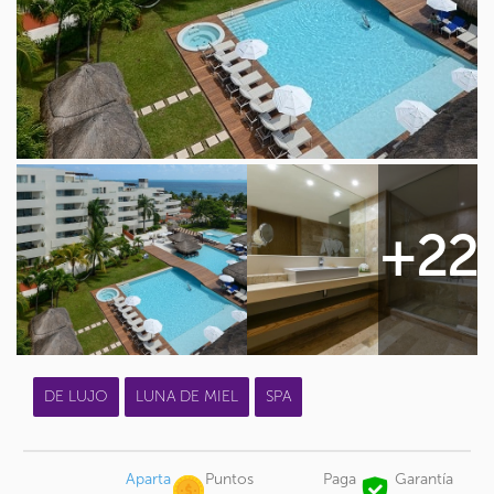
+22
DE LUJO
LUNA DE MIEL
SPA
Aparta
Puntos
Paga
Garantía