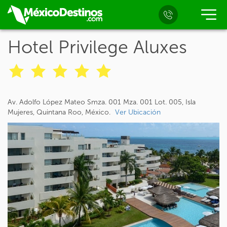
Hotel Privilege Aluxes
Av. Adolfo López Mateo Smza. 001 Mza. 001 Lot. 005, Isla
Mujeres, Quintana Roo, México.
Ver Ubicación