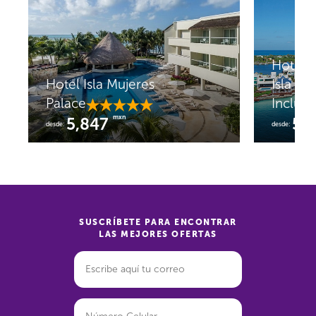
Hotel Z
Hotel Isla Mujeres
Isla Mu
Palace
Incluid
mxn
5,847
5,
desde:
desde:
SUSCRÍBETE PARA ENCONTRAR
LAS MEJORES OFERTAS