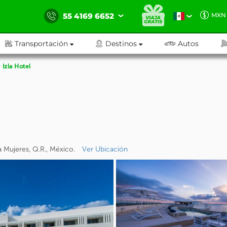
55 4169 6652
MXN
Transportación
Destinos
Autos
Izla Hotel
a Mujeres, Q.R., México.
Ver Ubicación