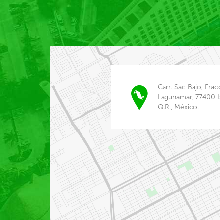
Carr. Sac Bajo, Fra
Lagunamar, 77400 Is
Q.R., México.