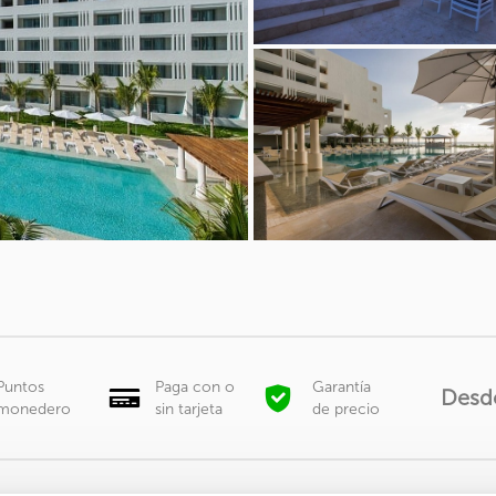
Puntos
Paga con o
Garantía
Desd
monedero
sin tarjeta
de precio