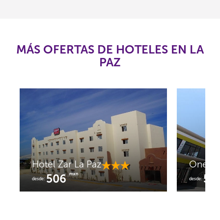
MÁS OFERTAS DE HOTELES EN LA
PAZ
tel Seven Crown La Paz
lecón
mxn
Consulta
Hotel Zar La Paz
e:
mxn
tarifa
506
desde: