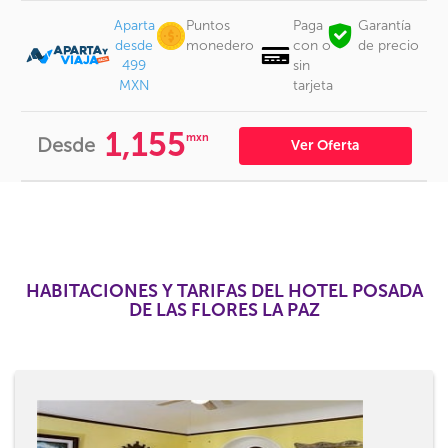
Aparta
Puntos
Paga
Garantía
desde
monedero
con o
de precio
499
sin
MXN
tarjeta
1,155
mxn
Desde
Ver Oferta
HABITACIONES Y TARIFAS DEL HOTEL POSADA
DE LAS FLORES LA PAZ