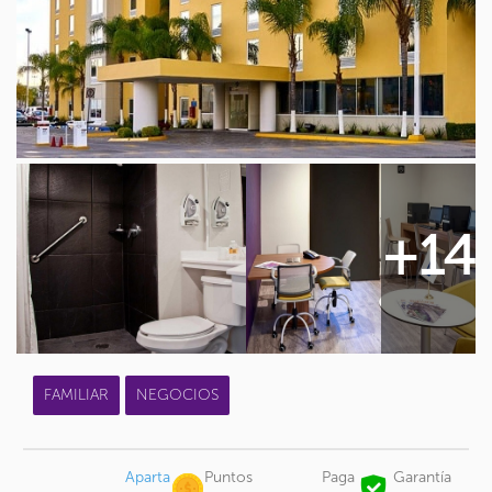
+14
FAMILIAR
NEGOCIOS
Aparta
Puntos
Paga
Garantía