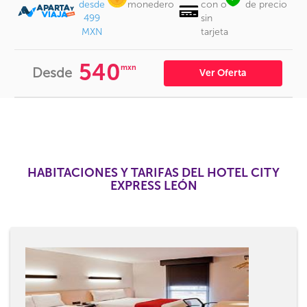
desde
monedero
con o
de precio
499
sin
MXN
tarjeta
540
mxn
Desde
Ver Oferta
HABITACIONES Y TARIFAS DEL HOTEL CITY
EXPRESS LEÓN