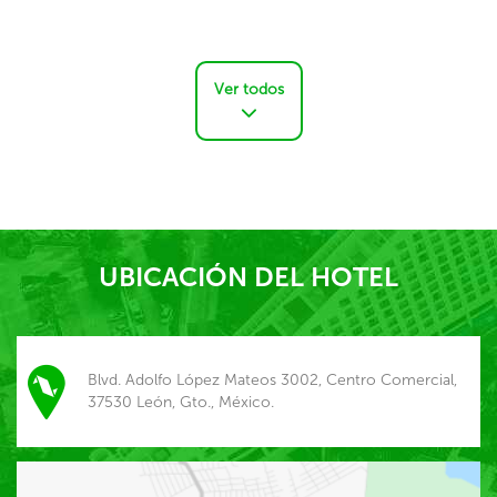
Ver todos
UBICACIÓN DEL HOTEL
Blvd. Adolfo López Mateos 3002, Centro Comercial,
37530 León, Gto., México.