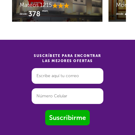
Mateos 1215
Monte 
mxn
378
41
desde:
desde:
SUSCRÍBETE PARA ENCONTRAR
LAS MEJORES OFERTAS
Suscribirme