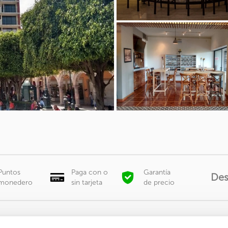
Puntos
Paga con o
Garantía
De
monedero
sin tarjeta
de precio