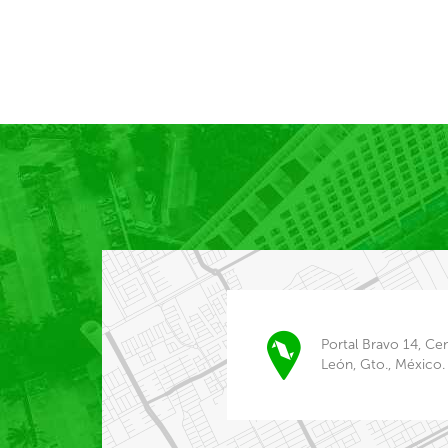
Portal Bravo 14, Ce
León, Gto., México.