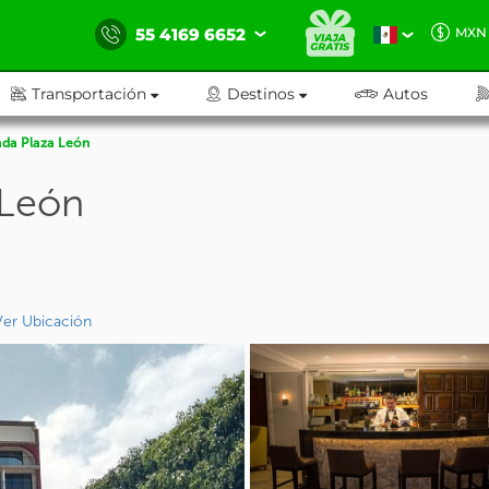
55 4169 6652
MXN
Transportación
Destinos
Autos
da Plaza León
 León
Ver Ubicación