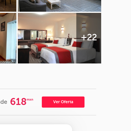
+22
618
mxn
sde
Ver Oferta