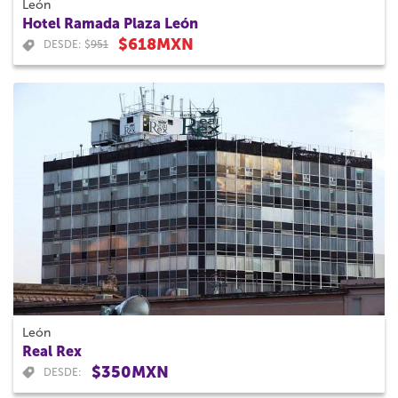
León
Hotel Ramada Plaza León
$618MXN
DESDE: $
951
León
Real Rex
$350MXN
DESDE: