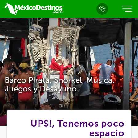
Barco Pirata, Snorkel, Música,
Juegos y Desayuno
UPS!, Tenemos poco
espacio