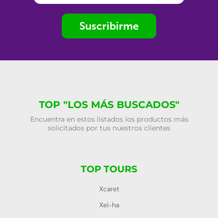
Suscribirme
TOP "LOS MÁS BUSCADOS"
Encuentra en estos listados los productos más
solicitados por tus nuestros clientes
TOP TOURS
Xcaret
Xel-ha