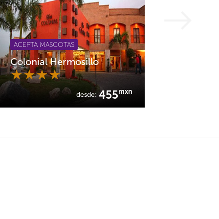
ACEPTA MASCOTAS
Colonial Hermosillo
mxn
455
desde: