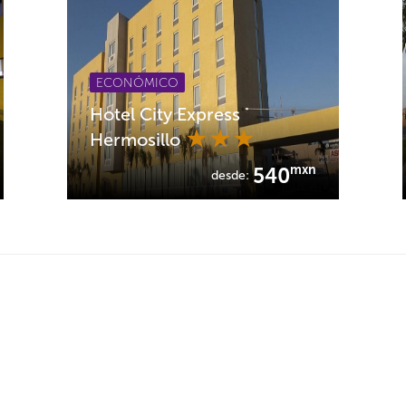
ECONÓMICO
Hotel City Express
Hermosillo
mxn
540
desde: