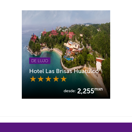
DE LUJO
Hotel Las Brisas Huatulco
mxn
2,255
desde: