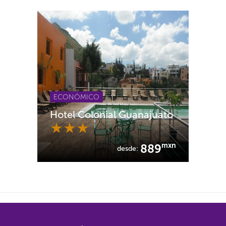
ECONÓMICO
Hotel Colonial Guanajuato
mxn
889
desde: