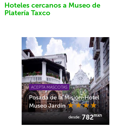
Hoteles cercanos a Museo de
Platería Taxco
ACEPTA MASCOTAS
Posada de la Misión-Hotel
Museo Jardín
mxn
782
desde: