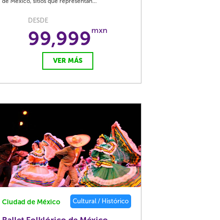
de México, sitios que representan...
DESDE
mxn
99,999
VER MÁS
Cultural / Histórico
Ciudad de México