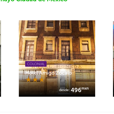
COLONIAL
Hotel Amigo Zócalo
mxn
496
desde: