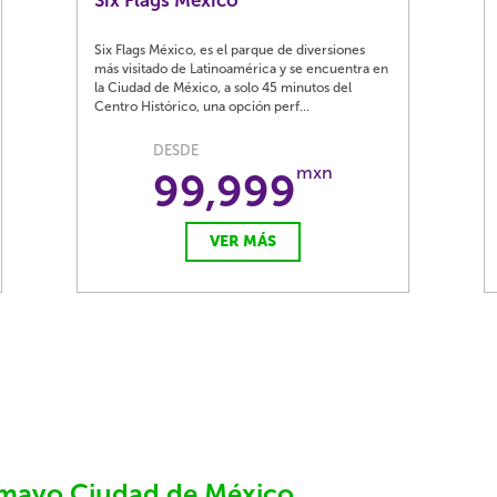
Six Flags México
Six Flags México, es el parque de diversiones
más visitado de Latinoamérica y se encuentra en
la Ciudad de México, a solo 45 minutos del
Centro Histórico, una opción perf...
DESDE
mxn
99,999
VER MÁS
amayo Ciudad de México