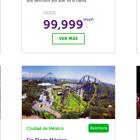
que descubrir por qué; es la capita...
DESDE
mxn
99,999
VER MÁS
Aventura
Ciudad de México