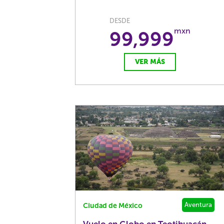
DESDE
mxn
99,999
VER MÁS
Aventura
Ciudad de México