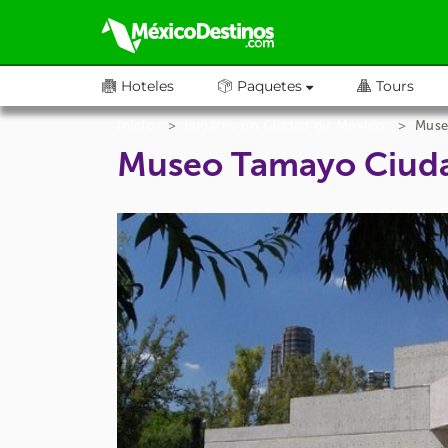
Hoteles
Paquetes
Tours
Inicio
Lugares en Ciudad de México
Muse
Museo Tamayo Ciuda