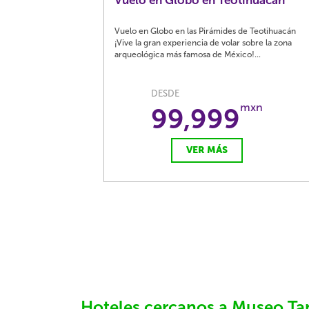
Vuelo en Globo en Teotihuacán
Vuelo en Globo en las Pirámides de Teotihuacán
¡Vive la gran experiencia de volar sobre la zona
arqueológica más famosa de México!...
DESDE
mxn
99,999
VER MÁS
Hoteles cercanos a Museo T