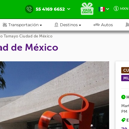
55 4169 6652
MXN
Transportación
Destinos
Autos
o Tamayo Ciudad de México
d de México
CU
MU
H
Mar
PM
E