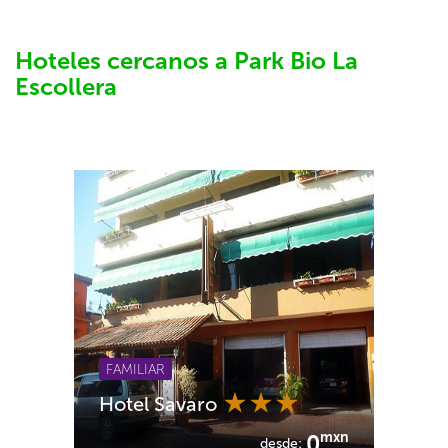
Hoteles cercanos a Park Bio La
Escollera
FAMILIAR
Hotel Savaro
mxn
0
desde: