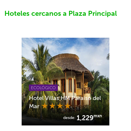
Hoteles cercanos a Plaza Principal
ECOLÓGICO
Hotel Villas HM Paraíso del
Mar
mxn
1,229
desde: