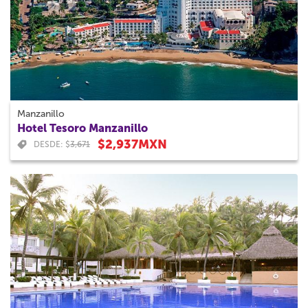
Manzanillo
Hotel Tesoro Manzanillo
$2,937MXN
DESDE: $
3,671