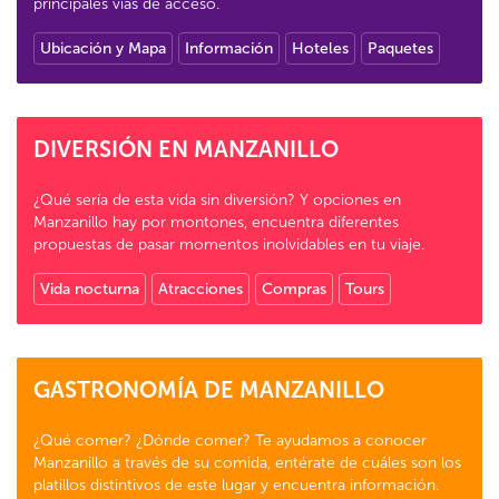
principales vías de acceso.
Ubicación y Mapa
Información
Hoteles
Paquetes
DIVERSIÓN EN MANZANILLO
¿Qué sería de esta vida sin diversión? Y opciones en
Manzanillo hay por montones, encuentra diferentes
propuestas de pasar momentos inolvidables en tu viaje.
Vida nocturna
Atracciones
Compras
Tours
GASTRONOMÍA DE MANZANILLO
¿Qué comer? ¿Dónde comer? Te ayudamos a conocer
Manzanillo a través de su comida, entérate de cuáles son los
platillos distintivos de este lugar y encuentra información.