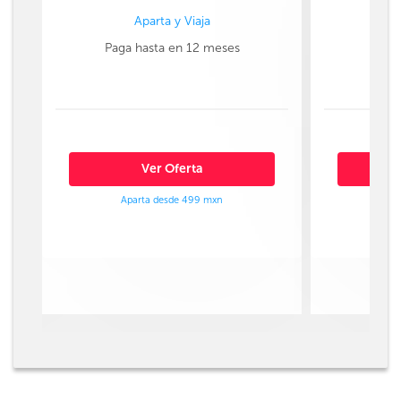
Aparta y Viaja
Paga hasta en 12 meses
Paga
Ver Oferta
Aparta desde 499 mxn
Ap