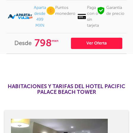
Aparta
Puntos
Paga
Garantía
desde
monedero
con o
de precio
499
sin
MXN
tarjeta
798
mxn
Desde
Ver Oferta
HABITACIONES Y TARIFAS DEL HOTEL PACIFIC
PALACE BEACH TOWER