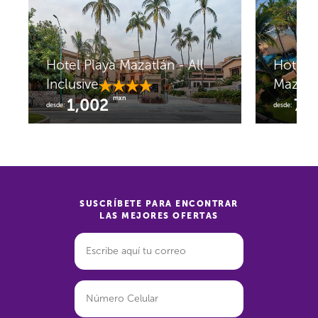
Hotel Playa Mazatlán - All
Hotel 
Inclusive
Mazatl
mxn
1,002
73
desde:
desde:
SUSCRÍBETE PARA ENCONTRAR
LAS MEJORES OFERTAS