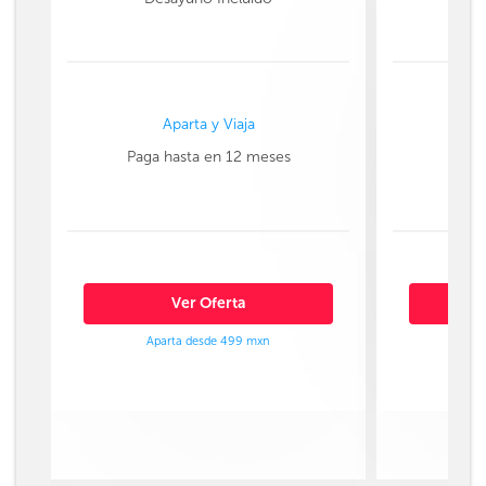
Aparta y Viaja
Paga hasta en 12 meses
Paga
Ver Oferta
Aparta desde 499 mxn
Ap