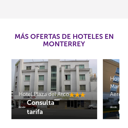
MÁS OFERTAS DE HOTELES EN
MONTERREY
Hotel F
Marrio
Hotel Plaza del Arco
Aeropu
mxn
Consulta
Co
desde:
desde:
tarifa
tar