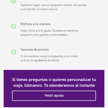
Aparta tu lugar con un pequeño monto. Sin tarjeta
y sin perder el mejor precio.
Disfruta a tu manera
Viaja como a ti te gusta. Ajustamos nuestros
paquetes a tus gustos y necesidades.
Garantía de precios
Si encuentras nuestros paquetes a un mejor
precio, te igualamos la oferta.
Si tienes preguntas o quieres personalizar tu
viaje, llámanos. Te atenderemos al instante
Pedir ayuda