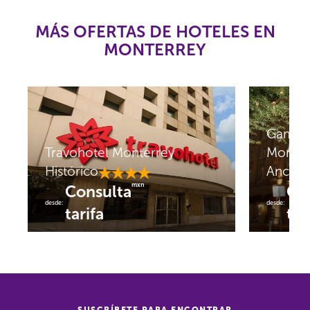
MÁS OFERTAS DE HOTELES EN
MONTERREY
Gamma 
Travohotel Monterrey
Monter
Histórico
Ancira
mxn
Consulta
Co
desde:
desde:
tarifa
tar