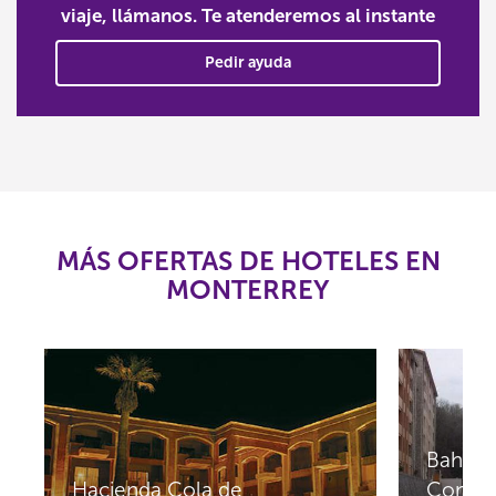
viaje, llámanos. Te atenderemos al instante
Pedir ayuda
MÁS OFERTAS DE HOTELES EN
MONTERREY
Bahia 
Hacienda Cola de
Conven