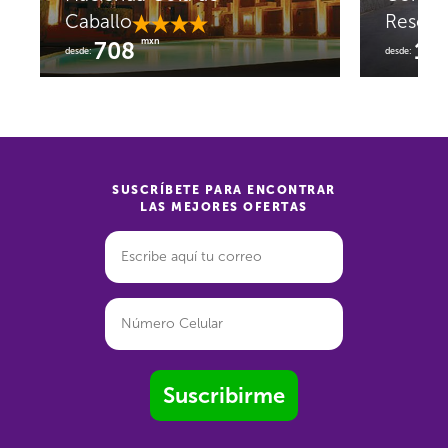
Caballo
Resort
mxn
708
1,
desde:
desde:
SUSCRÍBETE PARA ENCONTRAR
LAS MEJORES OFERTAS
Suscribirme