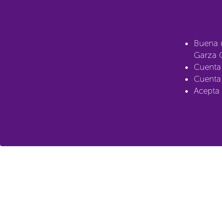
Buena u
Garza G
Cuenta 
Cuenta 
Acepta 