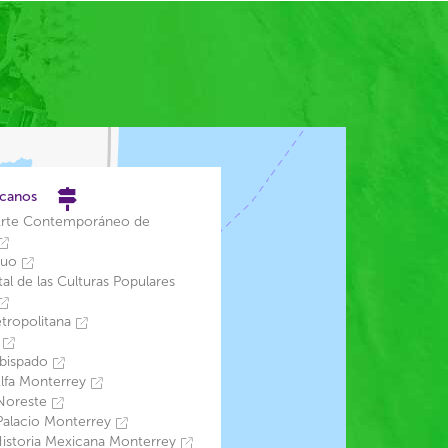
rcanos
rte Contemporáneo de
iguo
al de las Culturas Populares
tropolitana
a
bispado
Alfa Monterrey
Noreste
Palacio Monterrey
istoria Mexicana Monterrey