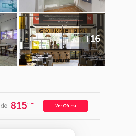
+16
815
mxn
sde
Ver Oferta