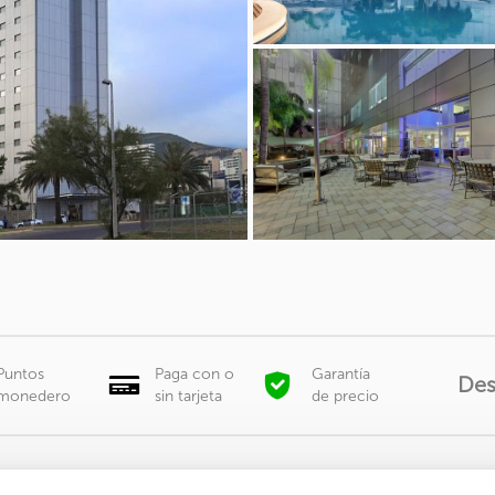
Puntos
Paga con o
Garantía
De
monedero
sin tarjeta
de precio