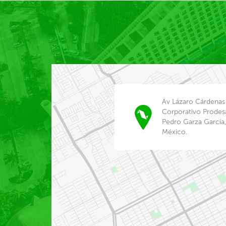
Av Lázaro Cárdenas
Corporativo Prodes
Pedro Garza García, 
México.