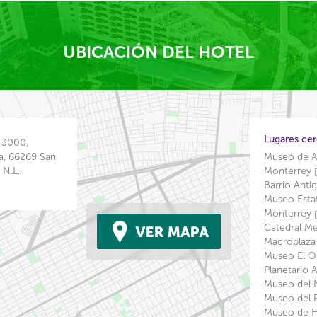
UBICACIÓN DEL HOTEL
Lugares ce
 3000,
a, 66269 San
Museo de A
N.L.,
Monterrey
Barrio Ant
Museo Estat
Monterrey
Catedral Me
Macroplaz
Museo El O
Planetario 
Museo del 
Museo del 
Museo de H