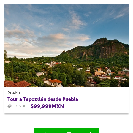
Puebla
Tour a Tepoztlán desde Puebla
$99,999MXN
DESDE: