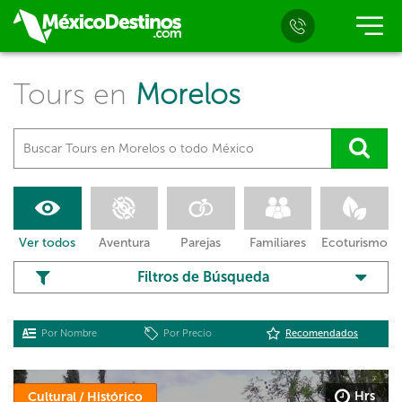
Tours en
Morelos
Ver todos
Aventura
Parejas
Familiares
Ecoturismo
Filtros de Búsqueda
Por Nombre
Por Precio
Recomendados
Hrs
Cultural / Histórico