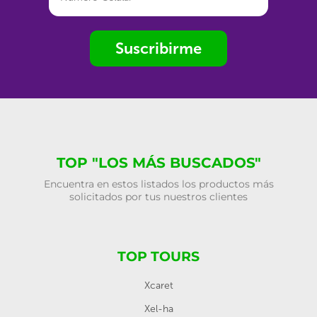
Suscribirme
TOP "LOS MÁS BUSCADOS"
Encuentra en estos listados los productos más
solicitados por tus nuestros clientes
TOP TOURS
Xcaret
Xel-ha