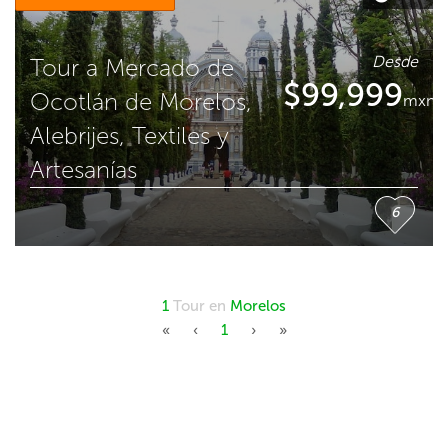
Desde
Tour a Mercado de
$
99,999
Ocotlán de Morelos,
mxn
Alebrijes, Textiles y
Artesanías
6
1
Tour en
Morelos
First
Previous
Next
Last
«
‹
1
›
»