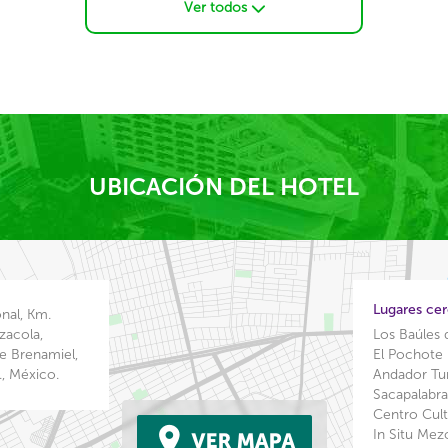
Ver todos
UBICACIÓN DEL HOTEL
Lugares ce
onal, Km.
zacola,
Los Baúles
e Brenamiel,
El Pochote
, México.
Andador Tur
Sacapalabra
Centro Cul
In Situ Mez