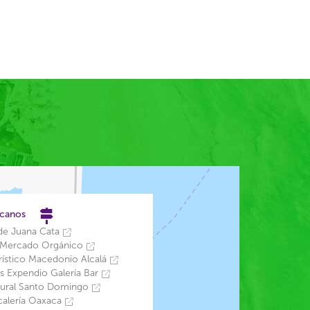
rcanos
 de Juana Cata
 Mercado Orgánico
ístico Macedonio Alcalá
s Expendio Galería Bar
tural Santo Domingo
calería Oaxaca