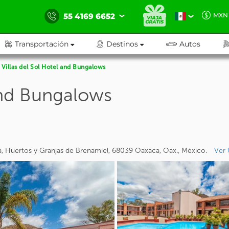
55 4169 6652
MXN
Transportación
Destinos
Autos
Villas del Sol Hotel and Bungalows
 and Bungalows
la, Huertos y Granjas de Brenamiel, 68039 Oaxaca, Oax., México.
Ver 