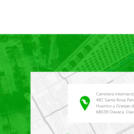
Carretera Internaci
487, Santa Rosa Pan
Huertos y Granjas d
68039 Oaxaca, Oax.