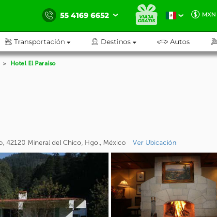
55 4169 6652
MXN
Transportación
Destinos
Autos
Hotel El Paraíso
io, 42120 Mineral del Chico, Hgo., México
Ver Ubicación