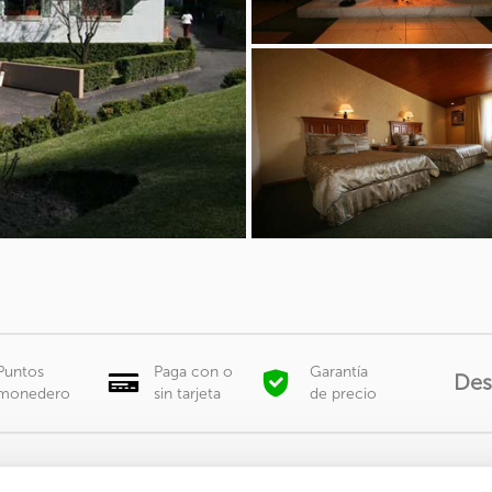
Puntos
Paga con o
Garantía
Des
monedero
sin tarjeta
de precio