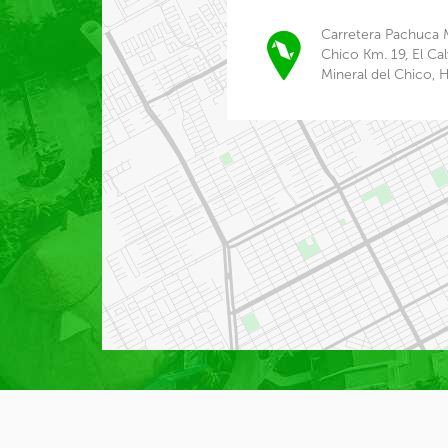
Carretera Pachuca M
Chico Km. 19, El Ca
Mineral del Chico, 