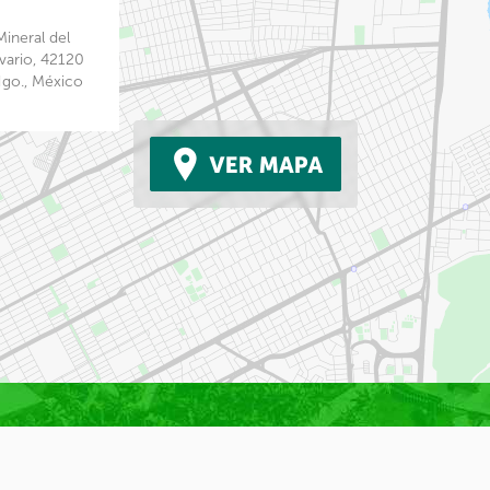
ineral del
lvario, 42120
Hgo., México