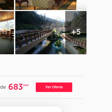
+5
683
mxn
de
Ver Oferta