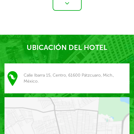
UBICACIÓN DEL HOTEL
Calle Ibarra 15, Centro, 61600 Pátzcuaro, Mich.,
México.