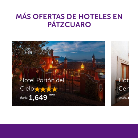
MÁS OFERTAS DE HOTELES EN
PÁTZCUARO
Hotel Portón del
Hotel 
Cielo
Centro 
mxn
1,649
41
desde:
desde: