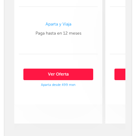
Aparta y Viaja
Paga hasta en 12 meses
Paga
Ver Oferta
Aparta desde 499 mxn
Ap