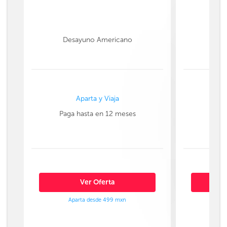
Desayuno Americano
Aparta y Viaja
Paga hasta en 12 meses
Paga
Ver Oferta
Aparta desde 499 mxn
Ap