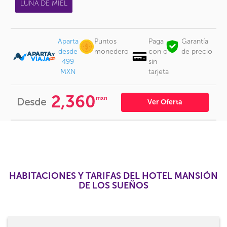
LUNA DE MIEL
Aparta
Puntos
Paga
Garantía
desde
monedero
con o
de precio
499
sin
MXN
tarjeta
2,360
mxn
Desde
Ver Oferta
HABITACIONES Y TARIFAS DEL HOTEL MANSIÓN
DE LOS SUEÑOS