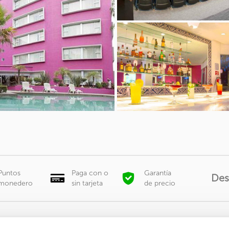
Puntos
Paga con o
Garantía
Des
monedero
sin tarjeta
de precio