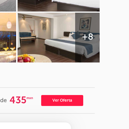
+8
435
mxn
de
Ver Oferta