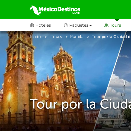
Hoteles
Paquetes
Tours
Inicio
Tours
Puebla
Tour por la Ciudad d
Tour por la Ciud