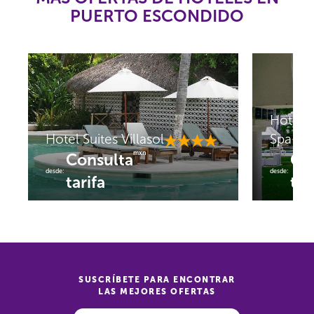
PUERTO ESCONDIDO
Hotel A
Hotel Suites Villasol
Spa
mxn
Consulta
Co
desde:
desde:
tarifa
tar
SUSCRÍBETE PARA ENCONTRAR
LAS MEJORES OFERTAS