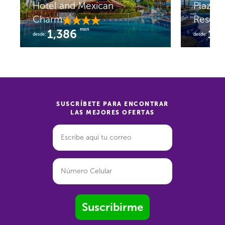
Hotel and Mexican
Plaza 
Charm
Resort
mxn
1,386
1,
desde:
desde:
SUSCRÍBETE PARA ENCONTRAR
LAS MEJORES OFERTAS
Suscribirme