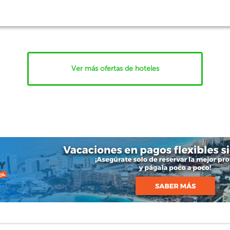
Ver más ofertas de hoteles