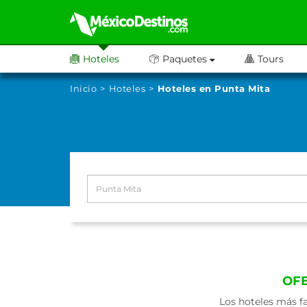
Hoteles
Paquetes
Tours
Inicio
Hoteles
Hoteles en Punta Mita
OFE
Los hoteles más f