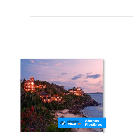
Abonos
Flexibles