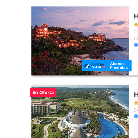
H
C
P
Abonos
Flexibles
En Oferta
H
D