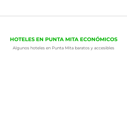
HOTELES EN PUNTA MITA ECONÓMICOS
Algunos hoteles en Punta Mita baratos y accesibles