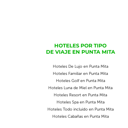
HOTELES POR TIPO
DE VIAJE EN PUNTA MITA
Hoteles De Lujo en Punta Mita
Hoteles Familiar en Punta Mita
Hoteles Golf en Punta Mita
Hoteles Luna de Miel en Punta Mita
Hoteles Resort en Punta Mita
Hoteles Spa en Punta Mita
Hoteles Todo incluido en Punta Mita
Hoteles Cabañas en Punta Mita