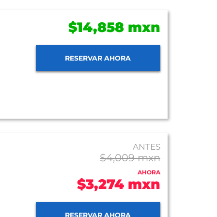
$14,858 mxn
RESERVAR AHORA
ANTES
$4,009 mxn
AHORA
$3,274 mxn
RESERVAR AHORA