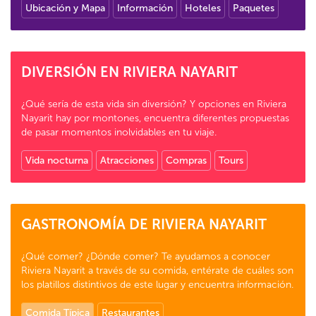
Ubicación y Mapa
Información
Hoteles
Paquetes
DIVERSIÓN EN RIVIERA NAYARIT
¿Qué sería de esta vida sin diversión? Y opciones en Riviera
Nayarit hay por montones, encuentra diferentes propuestas
de pasar momentos inolvidables en tu viaje.
Vida nocturna
Atracciones
Compras
Tours
GASTRONOMÍA DE RIVIERA NAYARIT
¿Qué comer? ¿Dónde comer? Te ayudamos a conocer
Riviera Nayarit a través de su comida, entérate de cuáles son
los platillos distintivos de este lugar y encuentra información.
Comida Típica
Restaurantes