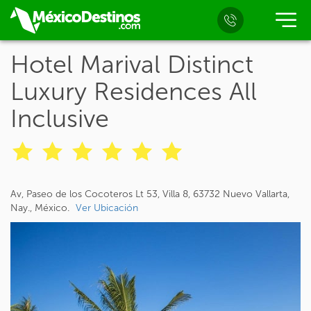
Hotel Marival Distinct
Luxury Residences All
Inclusive
Av, Paseo de los Cocoteros Lt 53, Villa 8, 63732 Nuevo Vallarta,
Nay., México.
Ver Ubicación