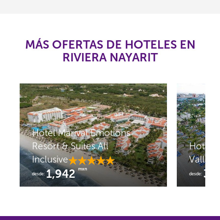
MÁS OFERTAS DE HOTELES EN
RIVIERA NAYARIT
Hotel Marival Emotions
Resort & Suites All
Hotel 
Inclusive
Vallart
mxn
1,942
3,
desde:
desde: