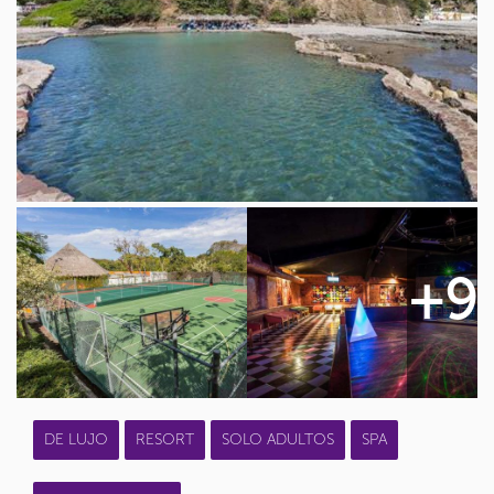
+9
DE LUJO
RESORT
SOLO ADULTOS
SPA