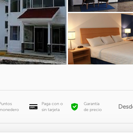
Puntos
Paga con o
Garantía
Desd
monedero
sin tarjeta
de precio