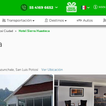
55 4169 6652
MXN
Transportación
Destinos
Autos
osí Ciudad
Hotel Sierra Huasteca
a
azunchale, San Luis Potosí
Ver Ubicación