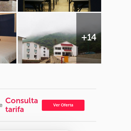
+14
Consulta
e
Ver Oferta
tarifa