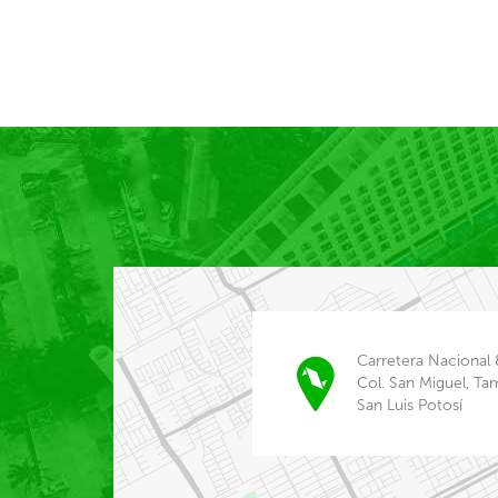
Carretera Nacional 
Col. San Miguel, Ta
San Luis Potosí