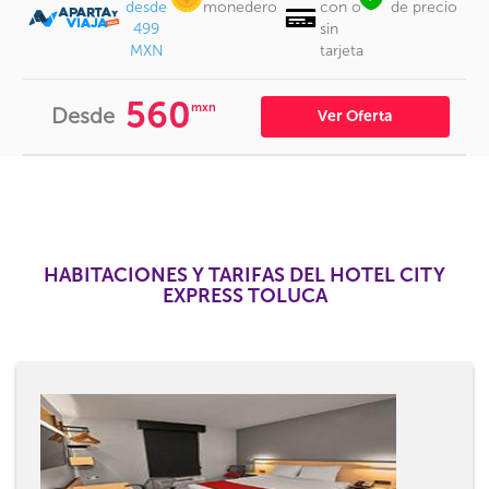
desde
monedero
con o
de precio
499
sin
MXN
tarjeta
560
mxn
Desde
Ver Oferta
HABITACIONES Y TARIFAS DEL HOTEL CITY
EXPRESS TOLUCA