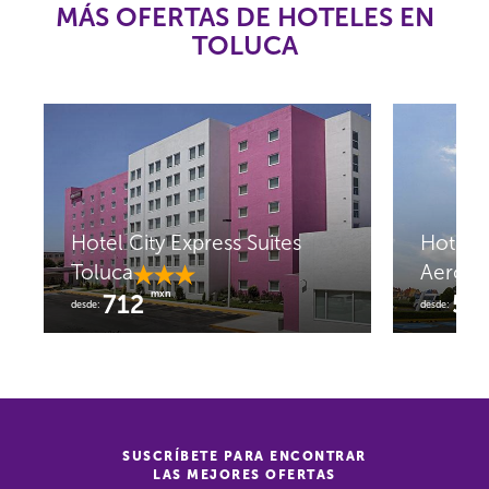
MÁS OFERTAS DE HOTELES EN
TOLUCA
Hotel City Express Suites
Hotel 
Toluca
Aeropu
mxn
712
55
desde:
desde:
SUSCRÍBETE PARA ENCONTRAR
LAS MEJORES OFERTAS