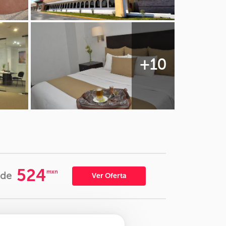
+10
524
mxn
de
Ver Oferta