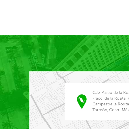
Calz Paseo de la Ros
Fracc. de la Rosita,
Campestre la Rosit
Torreón, Coah., Méx