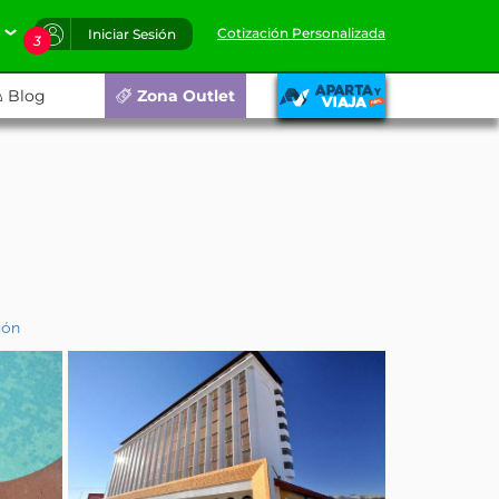
Cotización Personalizada
Iniciar Sesión
3
Blog
Zona Outlet
ión