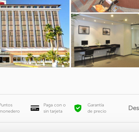
Puntos
Paga con o
Garantía
Des
monedero
sin tarjeta
de precio