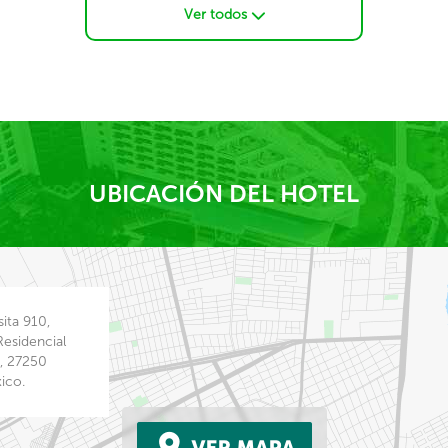
Ver todos
UBICACIÓN DEL HOTEL
ita 910,
 Residencial
a, 27250
ico.