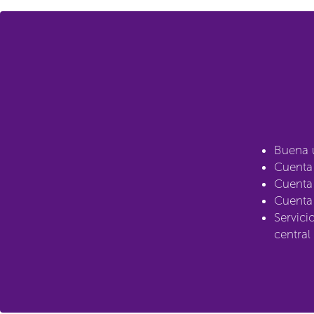
Buena u
Cuenta 
Cuenta 
Cuenta
Servici
central