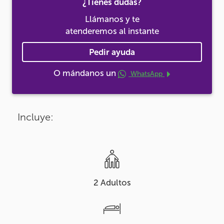
¿Tienes dudas?
Llámanos y te
atenderemos al instante
Pedir ayuda
O mándanos un
WhatsApp
Incluye:
2 Adultos