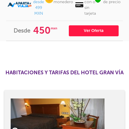
desde
monedero
con o
de precio
499
sin
MXN
tarjeta
450
mxn
Desde
Ver Oferta
HABITACIONES Y TARIFAS DEL HOTEL GRAN VÍA