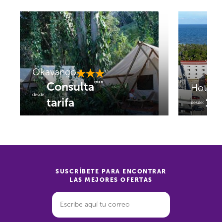
Okavango
mxn
Consulta
Hotel
desde:
tarifa
1,
desde:
SUSCRÍBETE PARA ENCONTRAR
LAS MEJORES OFERTAS