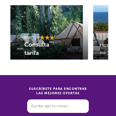
Okavango
mxn
Consulta
Hotel
desde:
tarifa
1,
desde:
SUSCRÍBETE PARA ENCONTRAR
LAS MEJORES OFERTAS