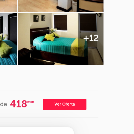
+12
418
mxn
sde
Ver Oferta