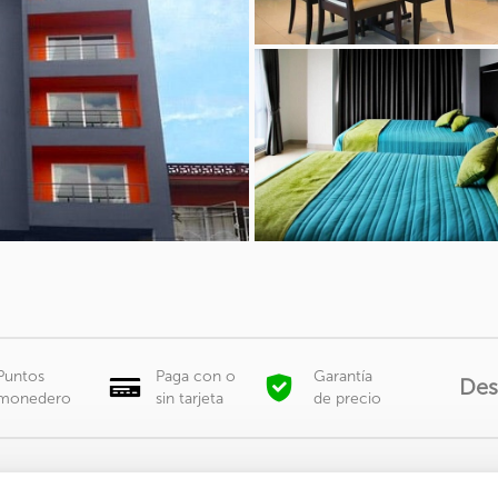
Puntos
Paga con o
Garantía
De
monedero
sin tarjeta
de precio