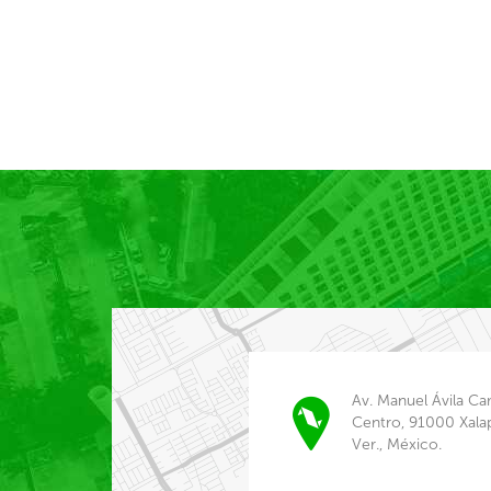
Av. Manuel Ávila C
Centro, 91000 Xala
Ver., México.