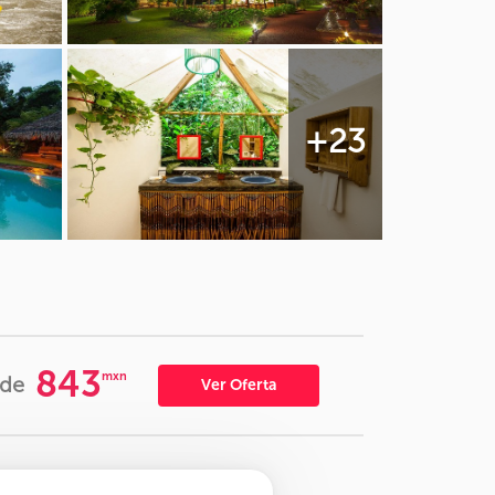
+23
843
mxn
de
Ver Oferta