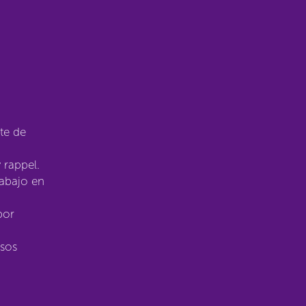
te de
 rappel.
rabajo en
por
usos