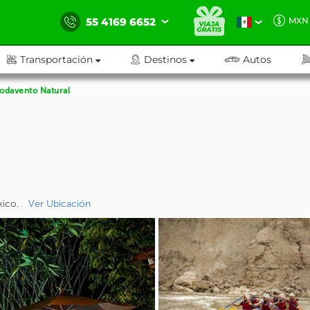
55 4169 6652
MXN
Transportación
Destinos
Autos
odavento Natural
xico.
Ver Ubicación