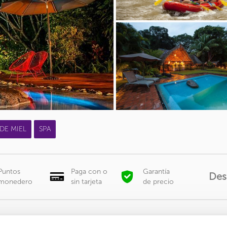
DE MIEL
SPA
Puntos
Paga con o
Garantía
Des
monedero
sin tarjeta
de precio