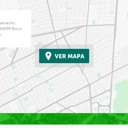
 Camacho
 94299 Boca
o.