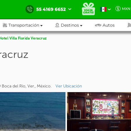
55 4169 6652
MXN
Transportación
Destinos
Autos
Hotel Villa Florida Veracruz
eracruz
 Boca del Río, Ver., México.
Ver Ubicación