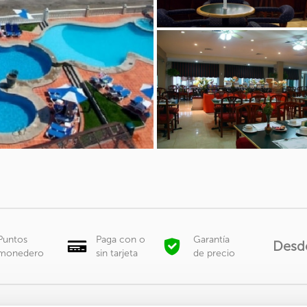
Puntos
Paga con o
Garantía
Desd
monedero
sin tarjeta
de precio