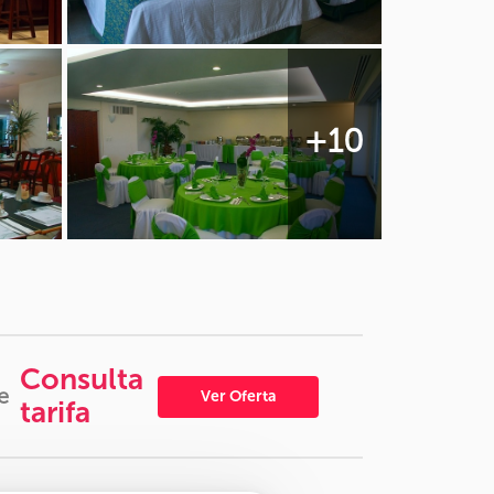
+10
Consulta
e
Ver Oferta
tarifa