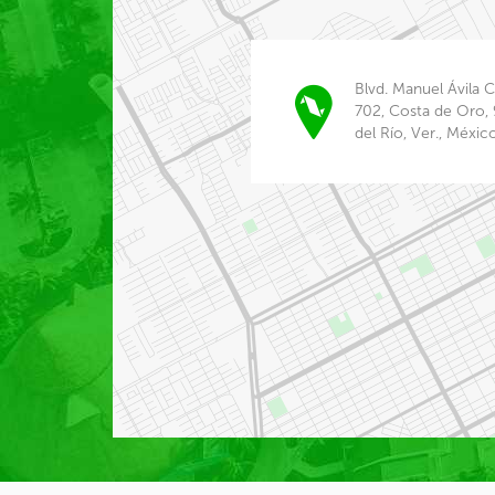
Blvd. Manuel Ávila
702, Costa de Oro,
del Río, Ver., Méxic