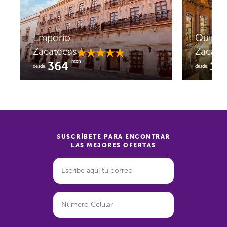
Emporio
Quinta
Zacatecas
Zacate
mxn
364
1,
desde:
desde:
SUSCRÍBETE PARA ENCONTRAR
LAS MEJORES OFERTAS