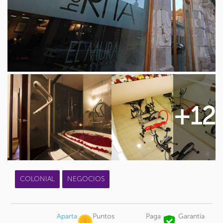
+12
COLONIAL
NEGOCIOS
Aparta
Puntos
Paga
Garantía