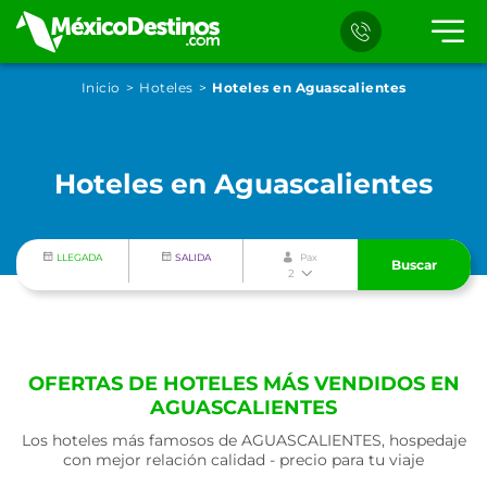
Inicio
Hoteles
Hoteles en Aguascalientes
Hoteles en Aguascalientes
LLEGADA
SALIDA
Pax
Buscar
2
OFERTAS DE HOTELES MÁS VENDIDOS EN
AGUASCALIENTES
Los hoteles más famosos de AGUASCALIENTES, hospedaje
con mejor relación calidad - precio para tu viaje