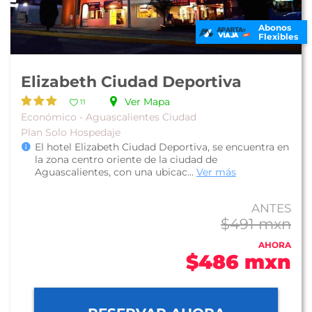
Abonos
Flexibles
Elizabeth Ciudad Deportiva
Ver Mapa
11
Económico - Aguascalientes Ciudad
Plan Solo Hospedaje
El hotel Elizabeth Ciudad Deportiva, se encuentra en
la zona centro oriente de la ciudad de
Aguascalientes, con una ubicac...
Ver más
ANTES
$491 mxn
AHORA
$486 mxn