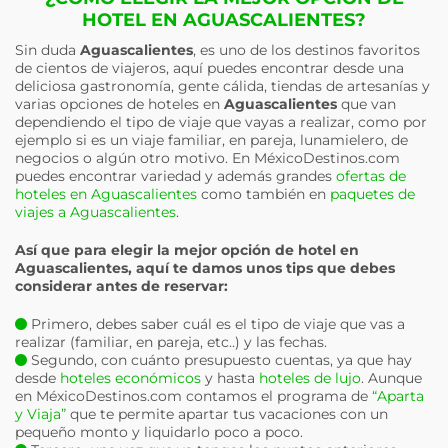
HOTEL EN AGUASCALIENTES?
Sin duda
Aguascalientes
, es uno de los destinos favoritos
de cientos de viajeros, aquí puedes encontrar desde una
deliciosa gastronomía, gente cálida, tiendas de artesanías y
varias opciones de hoteles en
Aguascalientes
que van
dependiendo el tipo de viaje que vayas a realizar, como por
ejemplo si es un viaje familiar, en pareja, lunamielero, de
negocios o algún otro motivo. En MéxicoDestinos.com
puedes encontrar variedad y además grandes
ofertas de
hoteles en Aguascalientes
como también en
paquetes de
viajes a Aguascalientes
.
Así que para elegir la mejor opción de hotel en
Aguascalientes
, aquí te damos unos tips que debes
considerar antes de reservar:
Primero, debes saber cuál es el tipo de viaje que vas a
realizar (familiar, en pareja, etc..) y las fechas.
Segundo, con cuánto presupuesto cuentas, ya que hay
desde
hoteles económicos
y hasta
hoteles de lujo
. Aunque
en MéxicoDestinos.com contamos el programa de
“Aparta
y Viaja”
que te permite apartar tus vacaciones con un
pequeño monto y liquidarlo poco a poco.