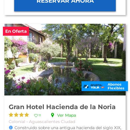
RESERVAR AHORA
En Oferta
Abonos
Flexibles
Gran Hotel Hacienda de la Noria
Ver Mapa
11
Colonial - Aguascalientes Ciudad
Construido sobre una antigua hacienda del siglo XIX,