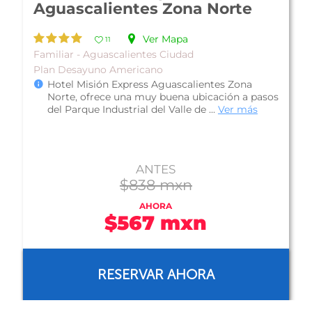
Aguascalientes
Ver Mapa
10
Familiar - Aguascalientes Ciudad
Plan Solo Hospedaje
Hotel Fiesta Inn Aguascalientes, por su
ubicación frente a una plaza comercial, cerca
de la zona industrial y a 10 minutos...
Ver más
ANTES
$1,078 mxn
AHORA
$862 mxn
RESERVAR AHORA