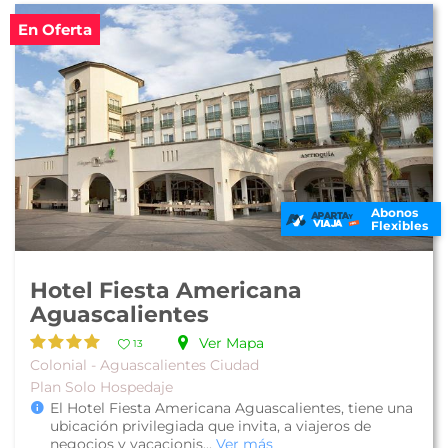
En Oferta
Abonos
Flexibles
Hotel Fiesta Americana
Aguascalientes
Ver Mapa
13
Colonial - Aguascalientes Ciudad
Plan Solo Hospedaje
El Hotel Fiesta Americana Aguascalientes, tiene una
ubicación privilegiada que invita, a viajeros de
negocios y vacacionis...
Ver más