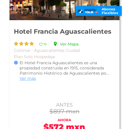
Abonos
Flexibles
Gran Hotel Alameda
Ver Mapa
10
Colonial - Aguascalientes Ciudad
Plan Solo Hospedaje
El Gran Hotel Alameda se ubica a unas calles
del centro de histórico de Aguascalientes, lo
que lo hace atractivo tanto par...
Ver más
ANTES
$800 mxn
AHORA
$793 mxn